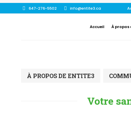
647-276-5502
info@entite3.ca
A
Accueil
À propos 
À PROPOS DE ENTITE3
COMMU
Votre san