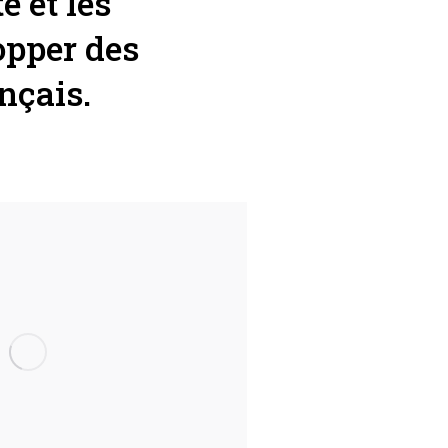
é et les
pper des
nçais.