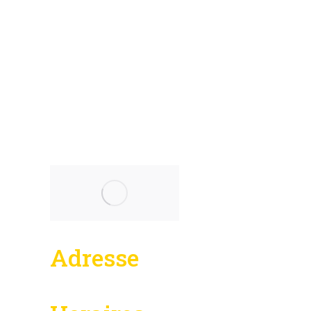
Adresse
36 Toronto Street, Suite 850
Toronto, ON M5C 2C5