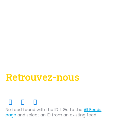
Retrouvez-nous
sur les réseaux sociaux
Facebook
Twitter
Linkedin
No feed found with the ID 1. Go to the
All Feeds
page
and select an ID from an existing feed.