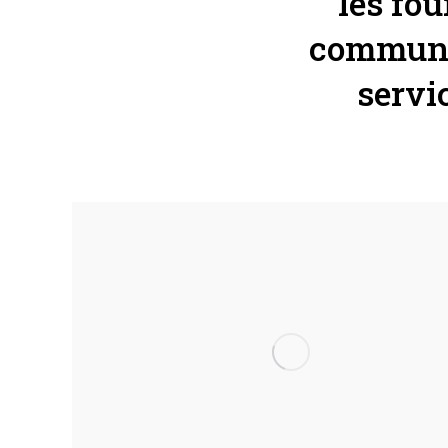
les fou
communa
servi