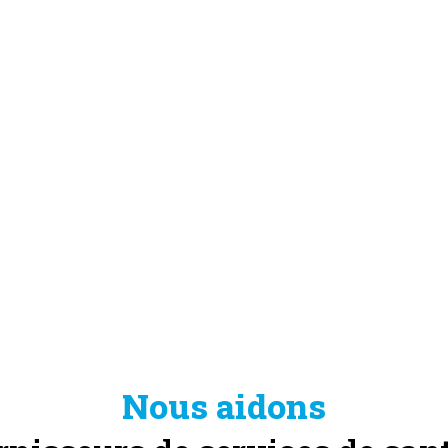
L’Entité 3 présente les résultats
de son projet communautaire
juillet 3, 2024
Lire plus
Nous aidons