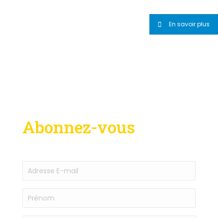
En savoir plus
Abonnez-vous
à notre infolettre
Adresse
E-
mail
Prénom
(Required)
(Required)