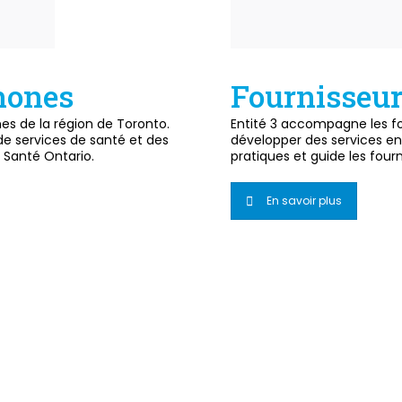
hones
Fournisseur
s de la région de Toronto.
Entité 3 accompagne les fo
de services de santé et des
développer des services en
e Santé Ontario.
pratiques et guide les four
En savoir plus